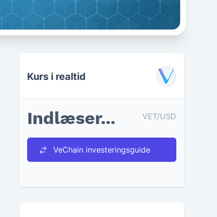
VeChain Tokenomics
Kurs i realtid
Indlæser...
VET/USD
VeChain investeringsguide