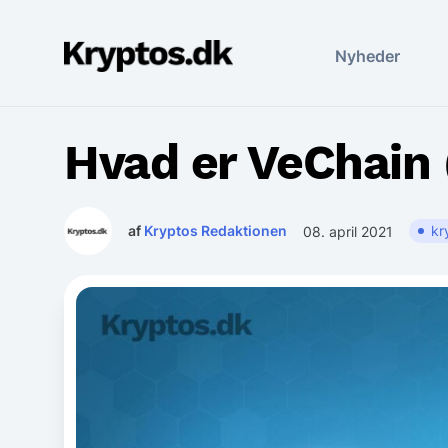
Skip
to
Kryptos.dk
Nyheder
content
Hvad er VeChain
af
Kryptos Redaktionen
kr
08. april 2021