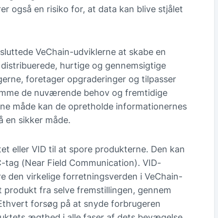
r også en risiko for, at data kan blive stjålet
sluttede VeChain-udviklerne at skabe en
 distribuerede, hurtige og gennemsigtige
erne, foretager opgraderinger og tilpasser
komme de nuværende behov og fremtidige
nne måde kan de opretholde informationernes
på en sikker måde.
et eller VID til at spore produkterne. Den kan
C-tag (Near Field Communication). VID-
re den virkelige forretningsverden i VeChain-
 produkt fra selve fremstillingen, gennem
 Ethvert forsøg på at snyde forbrugeren
uktets ægthed i alle faser af dets bevægelse.