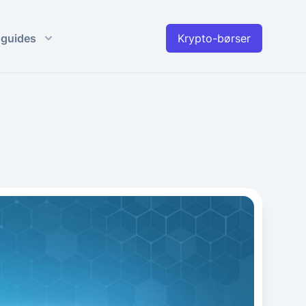
guides
Krypto-børser