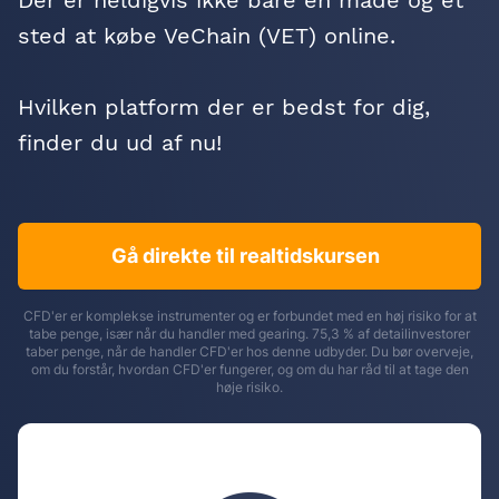
Der er heldigvis ikke bare én måde og ét
sted at købe VeChain (VET) online.
Hvilken platform der er bedst for dig,
finder du ud af nu!
Gå direkte til realtidskursen
CFD'er er komplekse instrumenter og er forbundet med en høj risiko for at
tabe penge, især når du handler med gearing. 75,3 % af detailinvestorer
taber penge, når de handler CFD'er hos denne udbyder. Du bør overveje,
om du forstår, hvordan CFD'er fungerer, og om du har råd til at tage den
høje risiko.