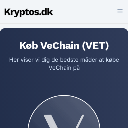
Skip
Kryptos.dk
to
Ope
content
Køb VeChain (VET)
Her viser vi dig de bedste måder at købe
VeChain på