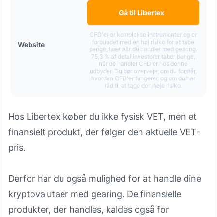
Gå til Libertex
CFD'er er komplekse instrumenter og er
forbundet med en høj risiko for at tabe
Website
penge, især når du handler med gearing.
75,3 % af detailinvestorer taber penge,
når de handler CFD'er hos denne
udbyder. Du bør overveje, om du forstår,
hvordan CFD'er fungerer, og om du har
råd til at tage den høje risiko.
Hos Libertex køber du ikke fysisk VET, men et
finansielt produkt, der følger den aktuelle VET-
pris.
Derfor har du også mulighed for at handle dine
kryptovalutaer med gearing. De finansielle
produkter, der handles, kaldes også for