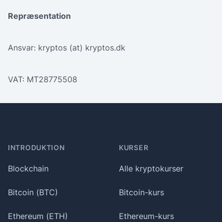
Repræsentation
Ansvar: kryptos (at) kryptos.dk
VAT: MT28775508
Footer
INTRODUKTION
KURSER
Blockchain
Alle kryptokurser
Bitcoin (BTC)
Bitcoin-kurs
Ethereum (ETH)
Ethereum-kurs